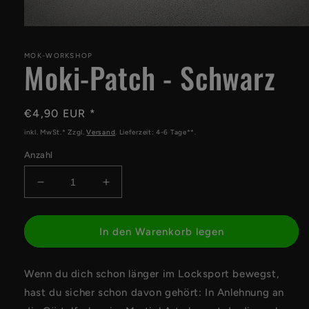
Medien
1
in
MOK-WORKSHOP
Moki-Patch - Schwarz
Modal
öffnen
Normaler
€4,90 EUR *
Preis
inkl. MwSt.* Zzgl.
Versand
. Lieferzeit: 4-6 Tage**.
Anzahl
Verringere
Erhöhe
die
die
Menge
Menge
für
für
In den Warenkorb legen
Moki-
Moki-
Patch
Patch
Wenn du dich schon länger im Locksport bewegst,
-
-
Schwarz
Schwarz
hast du sicher schon davon gehört: In Anlehnung an