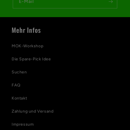
r
E-Mail
e
r
Mehr Infos
I
n
MOK-Workshop
h
Die Spare-Pick Idee
a
l
Suchen
t
FAQ
Kontakt
Zahlung und Versand
Impressum