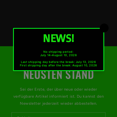
E
i
n
IMMER AUF DEM
k
l
NEUSTEN STAND
a
p
Sei der Erste, der über neue oder wieder
p
verfügbare Artikel informiert ist. Du kannst den
b
Newsletter jederzeit wieder abbestellen.
a