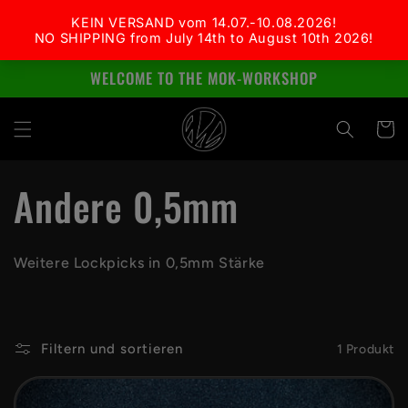
Direkt
zum
Inhalt
WELCOME TO THE MOK-WORKSHOP
Warenko
K
Andere 0,5mm
a
Weitere Lockpicks in 0,5mm Stärke
t
e
Filtern und sortieren
1 Produkt
g