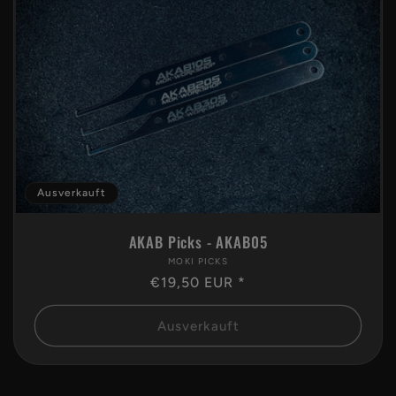
o
r
i
e
:
Ausverkauft
AKAB Picks - AKAB05
MOKI PICKS
Anbieter:
Normaler
€19,50 EUR *
Preis
Ausverkauft