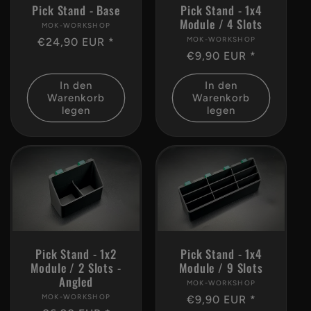
Pick Stand - 1x4
Pick Stand - Base
Module / 4 Slots
MOK-WORKSHOP
Anbieter:
MOK-WORKSHOP
Anbieter:
Normaler
€24,90 EUR *
Normaler
€9,90 EUR *
Preis
Preis
In den
In den
Warenkorb
Warenkorb
legen
legen
Pick Stand - 1x2
Pick Stand - 1x4
Module / 2 Slots -
Module / 9 Slots
Angled
MOK-WORKSHOP
Anbieter:
MOK-WORKSHOP
Anbieter:
Normaler
€9,90 EUR *