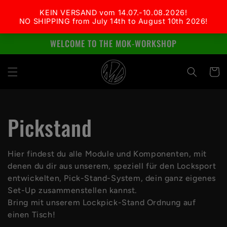
Direkt
zum
Inhalt
WELCOME TO THE MOK-WORKSHOP
Warenko
K
Pickstand
a
Hier findest du alle Module und Komponenten, mit
denen du dir aus unserem, speziell für den Locksport
t
entwickelten, Pick-Stand-System, dein ganz eigenes
Set-Up zusammenstellen kannst.
e
Bring mit unserem Lockpick-Stand Ordnung auf
einen Tisch!