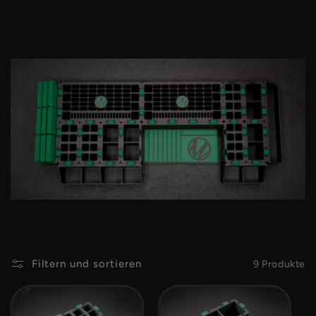
g
o
r
i
e
:
Filtern und sortieren
9 Produkte