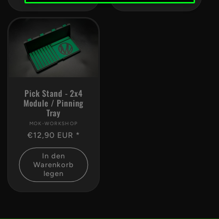
Pick Stand - 2x4
Module / Pinning
Tray
MOK-WORKSHOP
Anbieter:
Normaler
€12,90 EUR *
Preis
In den
Warenkorb
legen