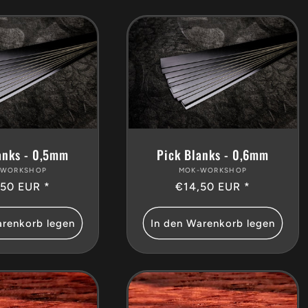
anks - 0,5mm
Pick Blanks - 0,6mm
-WORKSHOP
Anbieter:
MOK-WORKSHOP
Anbieter:
maler
,50 EUR *
Normaler
€14,50 EUR *
s
Preis
arenkorb legen
In den Warenkorb legen