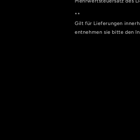
Mehrwertsteuersatz des Lie
**
Gilt für Lieferungen inner
entnehmen sie bitte den I