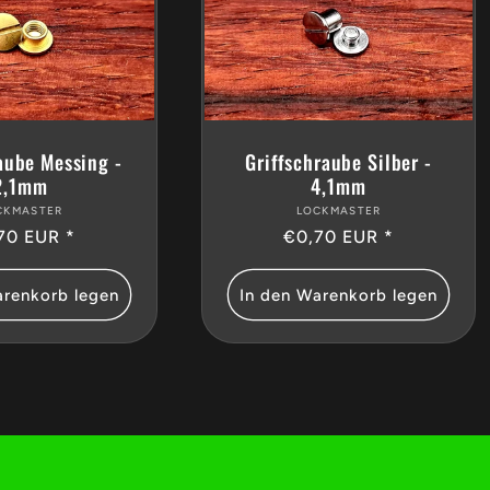
aube Messing -
Griffschraube Silber -
2,1mm
4,1mm
CKMASTER
Anbieter:
LOCKMASTER
Anbieter:
maler
70 EUR *
Normaler
€0,70 EUR *
s
Preis
arenkorb legen
In den Warenkorb legen