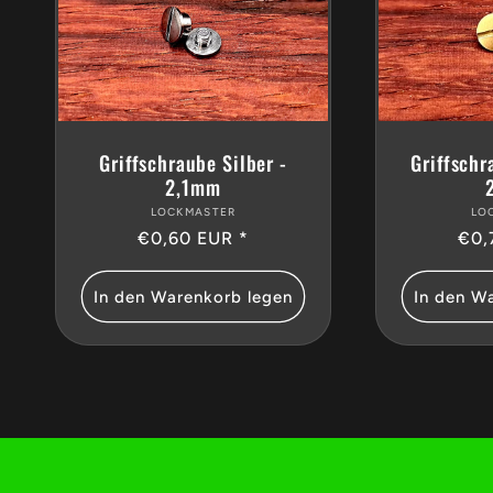
Griffschr
Griffschraube Silber -
2,1mm
LO
LOCKMASTER
Anbieter:
Nor
€0,
Normaler
€0,60 EUR *
Prei
Preis
In den Warenkorb legen
In den W