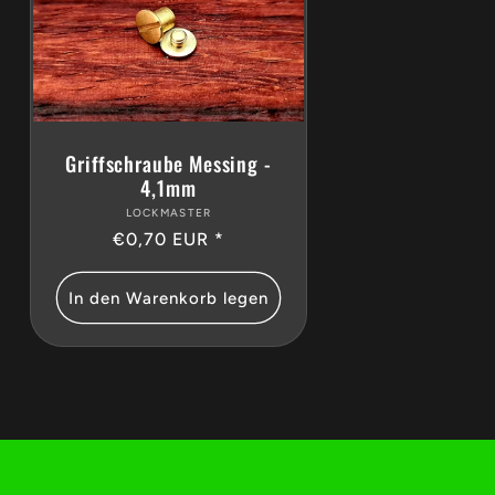
Griffschraube Messing -
4,1mm
LOCKMASTER
Anbieter:
Normaler
€0,70 EUR *
Preis
In den Warenkorb legen