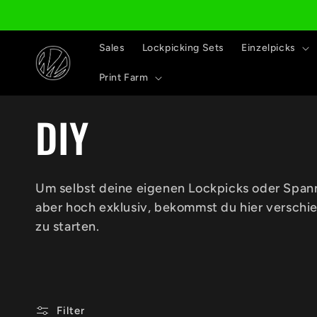
Direkt
zum
Inhalt
Sales
Lockpicking Sets
Einzelpicks
Print Farm
K
DIY
a
Um selbst deine eigenen Lockpicks oder Spann
aber hoch exklusiv, bekommst du hier verschi
t
zu starten.
e
Filter