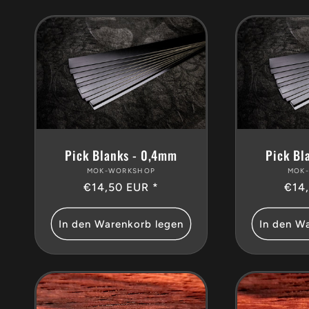
g
o
r
i
Pick Blanks - 0,4mm
Pick Bl
MOK-WORKSHOP
Anbieter:
MOK
e
Normaler
€14,50 EUR *
Nor
€14
Preis
Prei
:
In den Warenkorb legen
In den W