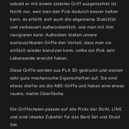
DUAL
DUAL
sobald er mit einem stabilen Griff ausgestattet ist.
LINE
LINE
Nicht nur, weil man den Pick dadurch besser halten
-
-
kann, es erhöht sich auch die allgemeine Stabilität
Rot/Schwarz
Rot/Schwarz
-
-
und verbessert außerordentlich, wie man mit ihm
3-
3-
navigieren kann. Außerdem bieten unsere
Pack
Pack
austauschbaren Griffe den Vorteil, dass man sie
einfach wieder benutzen kann, sollte ein Pick sein
Lebensende erreicht haben.
Diese Griffe werden aus PLA 3D-gedruckt und weisen
sehr gute mechanische Eigenschaften auf. Sie sind
etwas steifer als die ABS-Griffe und haben eine etwas
rauere, matte Oberfläche.
Die Griffschalen passen auf alle Picks der DUAL LINE
und sind ideales Zubehör für das Bard Set und Druid
Set.