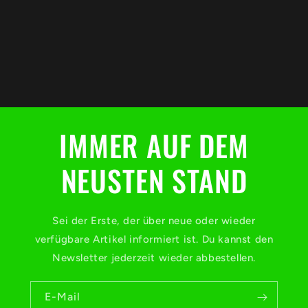
E
i
n
IMMER AUF DEM
k
l
NEUSTEN STAND
a
p
Sei der Erste, der über neue oder wieder
p
verfügbare Artikel informiert ist. Du kannst den
b
Newsletter jederzeit wieder abbestellen.
a
r
E-Mail