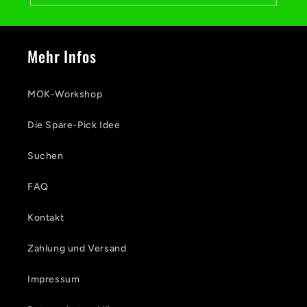
e
r
Mehr Infos
I
n
MOK-Workshop
h
Die Spare-Pick Idee
a
l
Suchen
t
FAQ
Kontakt
Zahlung und Versand
Impressum