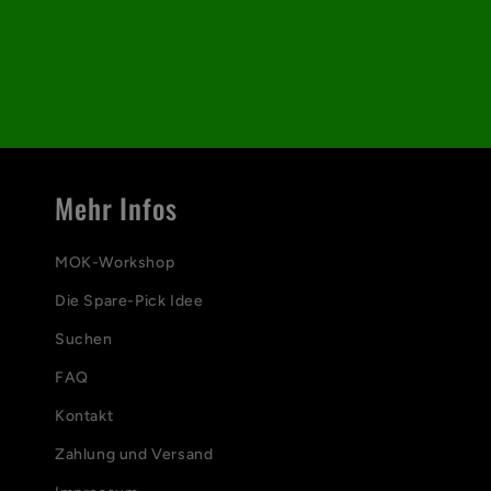
p
p
b
a
r
Mehr Infos
e
r
MOK-Workshop
I
Die Spare-Pick Idee
Suchen
n
FAQ
h
Kontakt
a
Zahlung und Versand
l