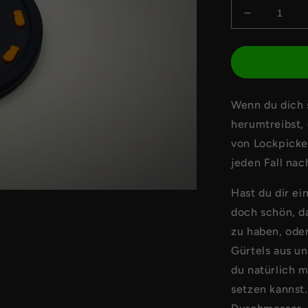
Verringere
die
Menge
für
Belt
Chip
Wenn du dich 
-
Orange
herumtreibst, 
von Lockpicke
jeden Fall nac
Hast du dir ei
doch schön, d
zu haben, ode
Gürtels aus un
du natürlich 
setzen kannst