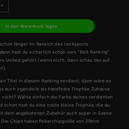
Erhöhe
die
Menge
für
In den Warenkorb legen
Belt
Chip
schon länger im Bereich des Locksports
-
Orange
dann hast du sicherlich schon vom "Belt Ranking"
rs United gehört (wenn nicht, dann schau das auf
h!).
nen Titel in diesem Ranking verdient, dann wäre es
as auch irgendwie als handfeste Trophäe Zuhause
r nicht? Wähle einfach die Farbe deines verdienten
d schon hast du eine coole kleine Trophäe, die du
mit dem angebotenen Zubehör auch super in Szene
. Die Chips haben Pokerchipgröße von 39mm