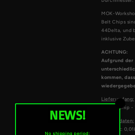
Durchmesser.
MOK-Workshop 
Belt Chips sin
44Delta, und 
inklusive Zube
ACHTUNG:
Aufgrund der 
unterschiedli
kommen, dass 
wiedergegebe
Lieferumfang:
1x Belt Chip -
Produktdaten:
Gewicht: 0,01