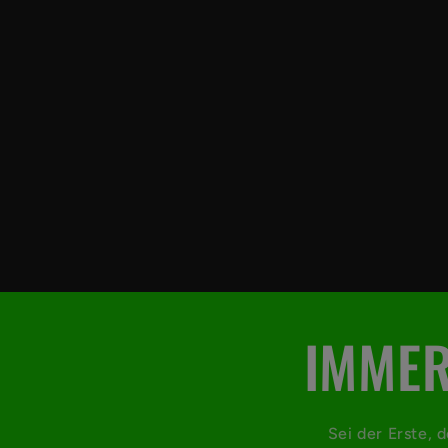
E
i
n
k
IMMER
l
a
Sei der Erste, 