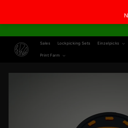
Direkt
zum
Inhalt
Sales
Lockpicking Sets
Einzelpicks
Print Farm
Zu
Produktinformationen
springen